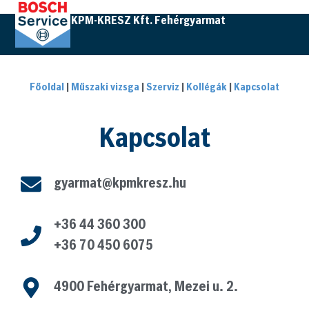
KPM-KRESZ Kft. Fehérgyarmat
Főoldal
|
Műszaki vizsga
|
Szerviz
|
Kollégák
|
Kapcsolat
Kapcsolat
gyarmat@kpmkresz.hu
+36 44 360 300
+36 70 450 6075
4900 Fehérgyarmat, Mezei u. 2.