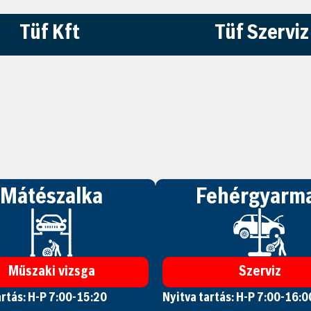
Tüf Kft
Tüf Szerviz
Mátészalka
Fehérgyarm
Műszaki vizsga
Szerviz
artás: H-P 7:00-15:20
Nyitva tartás: H-P 7:00-16:0