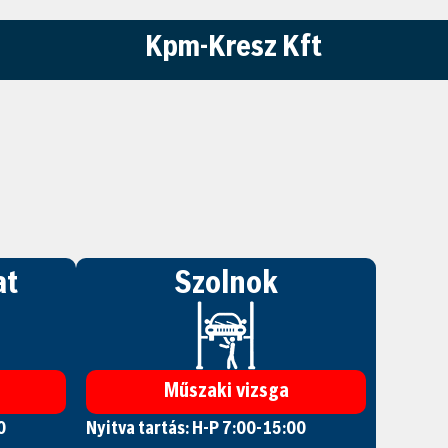
Kpm-Kresz Kft
at
Szolnok
Műszaki vizsga
0
Nyitva tartás: H-P 7:00-15:00