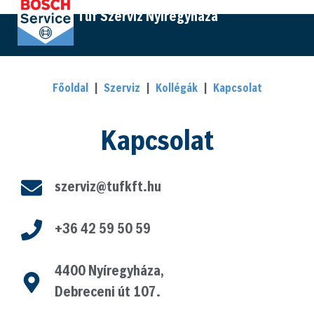
Tüf Szerviz Nyíregyháza
Főoldal
|
Szerviz
|
Kollégák
|
Kapcsolat
Kapcsolat
szerviz@tufkft.hu
+36 42 59 50 59
4400 Nyíregyháza,
Debreceni út 107.