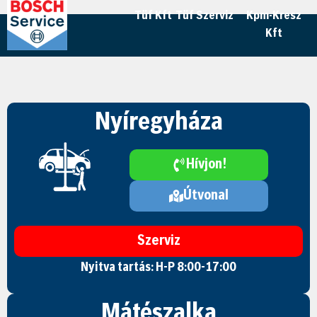
Tüf Kft
Tüf Szerviz
Kpm-Kresz
Kft
Nyíregyháza
Hívjon!
Útvonal
Szerviz
Nyitva tartás: H-P 8:00-17:00
Mátészalka